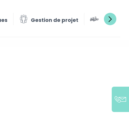
ues
Gestion de projet
Gestion e