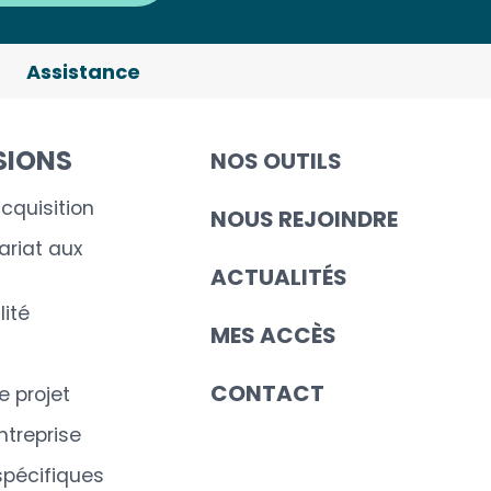
Assistance
SIONS
NOS OUTILS
cquisition
NOUS REJOINDRE
riat aux
ACTUALITÉS
ité
MES ACCÈS
CONTACT
e projet
ntreprise
spécifiques