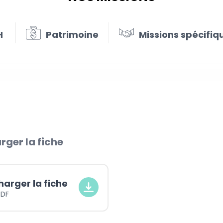
H
Patrimoine
Missions spécifiq
rger la fiche
harger la fiche
PDF