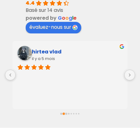
4.4
Basé sur 14 avis
powered by
G
o
o
g
l
e
évaluez-nous sur
hirtea vlad
il y a 5 mois
C
p
J