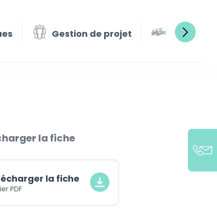
ues
Gestion de projet
Gestion e
harger la fiche
lécharger la fiche
ier PDF