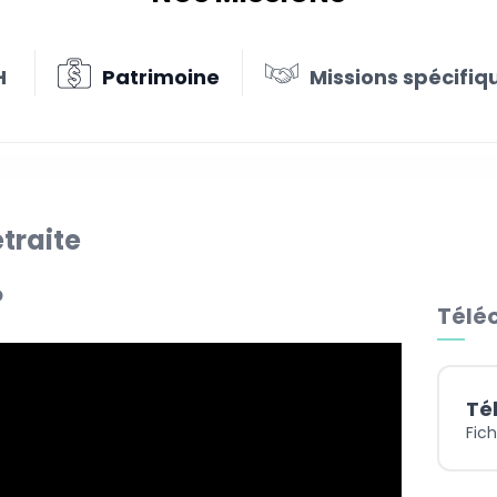
H
Patrimoine
Missions spécifiq
etraite
o
Téléc
Té
Fich