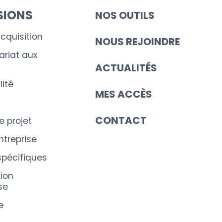
SIONS
NOS OUTILS
cquisition
NOUS REJOINDRE
riat aux
ACTUALITÉS
ité
MES ACCÈS
CONTACT
e projet
ntreprise
spécifiques
ion
se
e