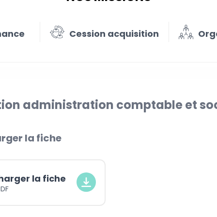
nance
Cession acquisition
Org
ion administration comptable et so
rger la fiche
harger la fiche
PDF