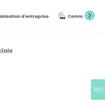
anisation d'entreprise
Commissariat a
ciale